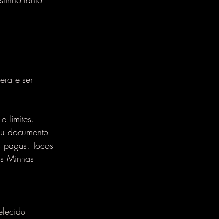
tinho tanto 
era e ser 
 limites.
eu documento 
s pagas. Todos 
as Minhas 
elecido 