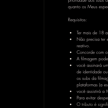
prioridade aos subs d
quanto os Meus esp
Requisitos:
Ter mais de 18 a
Não precisa ter 
reativo.
Concorde com o m
A filmagem pode 
você assinará u
de identidade ou
os subs da film
plataformas (a es
você assistirá a
Para evitar desp
O tributo é sign