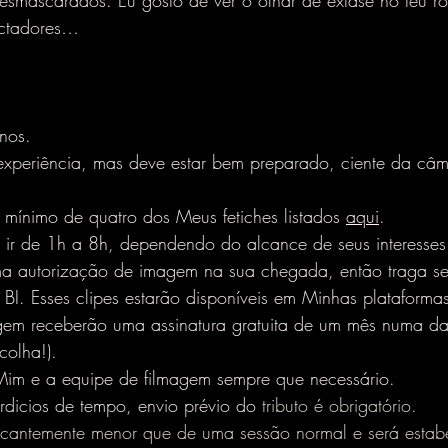
esmascarados. Eu gosto de ver o olhar de êxtase no teu ros
ectadores…
nos.
experiência, mas deve estar bem preparado, ciente da câm
ínimo de quatro dos Meus fetiches listados 
aqui
.
ir de 1h a 8h, dependendo do alcance de seus interesses e
ma autorização de imagem na sua chegada, então traga s
 BI. Esses clipes estarão disponíveis em Minhas plataforma
agem receberão uma assinatura gratuita de um mês numa d
colha!).
 Mim e a equipe de filmagem sempre que necessário.
erdicios de tempo, envio prévio do
 tributo é obrigatório.
ificantemente menor que de uma sessão normal e será estab