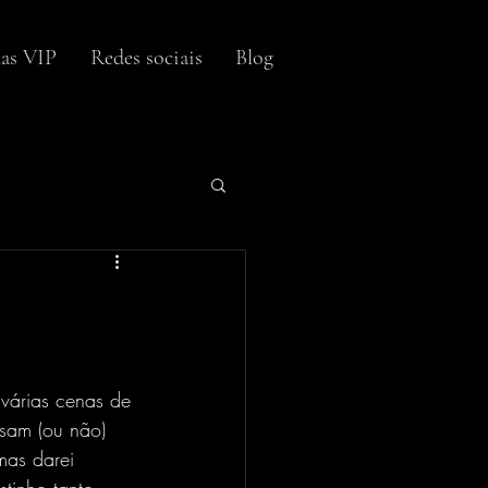
as VIP
Redes sociais
Blog
várias cenas de 
sam (ou não) 
mas darei 