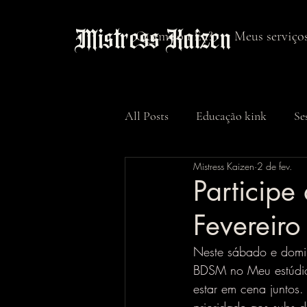
Mistress Kaizen
Quem sou Eu?
Meus serviço
All Posts
Educação kink
Se
Mistress Kaizen
2 de fev.
Participe
Fevereir
Neste sábado e domin
BDSM no Meu estúdio
estar em cena juntos.