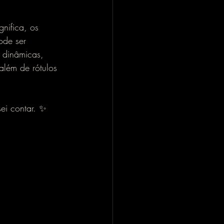
nifica, os 
ode ser 
 dinâmicas, 
além de rótulos 
sei contar. ✨