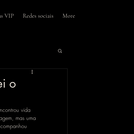
as VIP
Redes sociais
More
i o
ncontrou vida 
nagem, mas uma 
 acompanhou 