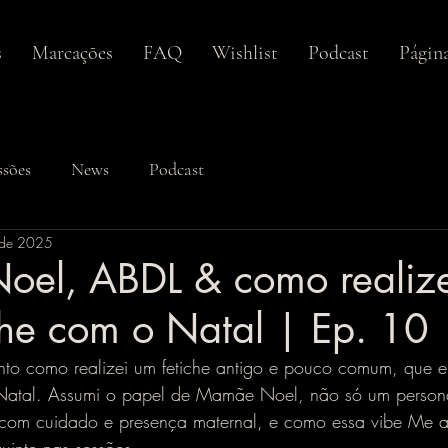
s
Marcações
FAQ
Wishlist
Podcast
Págin
ssões
News
Podcast
 de 2025
el, ABDL & como realize
che com o Natal | Ep. 10
nto como realizei um fetiche antigo e pouco comum, que e
Natal. Assumi o papel de Mamãe Noel, não só um perso
com cuidado e presença maternal, e como essa vibe Me