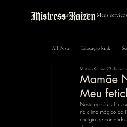
Mistress Kaizen
Quem sou Eu?
Meus serviço
All Posts
Educação kink
Se
Mistress Kaizen
23 de dez.
Mamãe No
Meu feti
Neste episódio Eu co
no clima mágico do 
energia de comando 